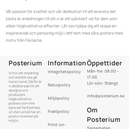
Vår passion för kvalitet och vår dedikation till att leverera det
bästa är anledningen till att vi är ett självklart val för dem som
söker högkvalitativa affischer. Låt oss hjälpa dig att skapa en
inspirerande och personlig miljö i ditt hem med våra posters med
motiv från Färöarna.
Posterium
Information
Öppettider
Mån-fre: 08.00 –
Integritetspolicy
Vi tror att inredning
17.00
och estetik ska gå
hand i hand. Därför är
Lör-sön: Stängt
Returpolicy
vi dedikerade till att
designa och
producera
info@posterium.se
Miljöpolicy
högkvalitativa
posters som inte
bara ser fantastiska
Om
Fraktpolicy
ut utan också har en
positiv inverkan på
Posterium
miljön.
Print-on-
Samarbeten