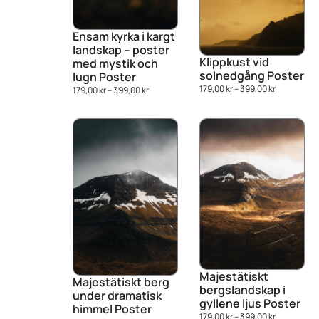
Ensam kyrka i kargt
landskap – poster
Klippkust vid
med mystik och
solnedgång Poster
lugn Poster
179,00
kr
–
399,00
kr
179,00
kr
–
399,00
kr
Majestätiskt
Majestätiskt berg
bergslandskap i
under dramatisk
gyllene ljus Poster
himmel Poster
179,00
kr
–
399,00
kr