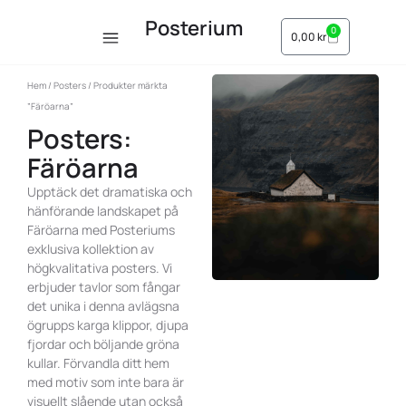
Posterium
0
0,00
kr
Hem
/
Posters
/ Produkter märkta
”Färöarna”
Posters:
Färöarna
Upptäck det dramatiska och
hänförande landskapet på
Färöarna med Posteriums
exklusiva kollektion av
högkvalitativa posters. Vi
erbjuder tavlor som fångar
det unika i denna avlägsna
ögrupps karga klippor, djupa
fjordar och böljande gröna
kullar. Förvandla ditt hem
med motiv som inte bara är
visuellt slående utan också