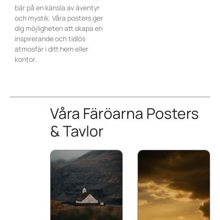
bär på en känsla av äventyr
och mystik. Våra posters ger
dig möjligheten att skapa en
inspirerande och tidlös
atmosfär i ditt hem eller
kontor.
Våra Färöarna Posters
& Tavlor