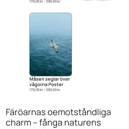
179,00
kr
–
399,00
kr
Måsen seglar över
vågorna Poster
179,00
kr
–
399,00
kr
Färöarnas oemotståndliga
charm – fånga naturens