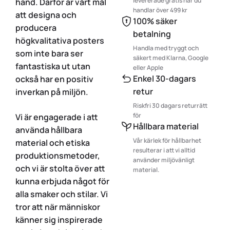
levererade gratis när du
hand. Därför är vårt mål
handlar över 499 kr
att designa och
100% säker
producera
betalning
högkvalitativa posters
Handla med tryggt och
som inte bara ser
säkert med Klarna, Google
fantastiska ut utan
eller Apple
Enkel 30-dagars
också har en positiv
retur
inverkan på miljön.
Riskfri 30 dagars returrätt
för
Vi är engagerade i att
Hållbara material
använda hållbara
Vår kärlek för hållbarhet
material och etiska
resulterar i att vi alltid
produktionsmetoder,
använder miljövänligt
och vi är stolta över att
material.
kunna erbjuda något för
alla smaker och stilar. Vi
tror att när människor
känner sig inspirerade