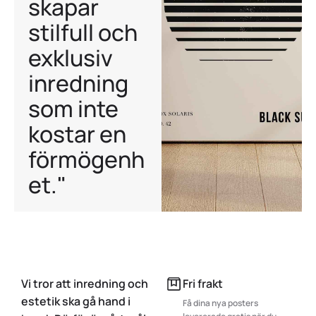
skapar
stilfull och
exklusiv
inredning
som inte
kostar en
förmögenh
et."
Vi tror att inredning och
Fri frakt
estetik ska gå hand i
Få dina nya posters