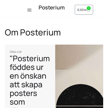
Posterium
0
0,00
kr
Om Posterium
Vilka vi är
"Posterium
föddes ur
en önskan
att skapa
posters
som