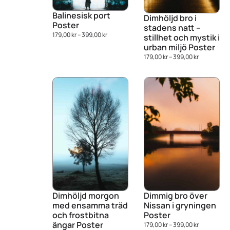
Balinesisk port
Dimhöljd bro i
Poster
stadens natt –
179,00
kr
–
399,00
kr
stillhet och mystik i
urban miljö Poster
179,00
kr
–
399,00
kr
Dimhöljd morgon
Dimmig bro över
med ensamma träd
Nissan i gryningen
och frostbitna
Poster
ängar Poster
179,00
kr
–
399,00
kr