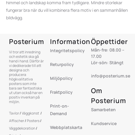
himmel och landskap komma fram tydligare. Mindre storlekar
fungerar bra när du vill kombinera flera motiv i en sammanhållen
bildvägg.
Posterium
Information
Öppettider
Mån-fre: 08.00 –
Integritetspolicy
Vi tror att inredning
17.00
och estetik ska gå
hand i hand. Därför är
Lör-sön: Stängt
Returpolicy
vi dedikerade till att
designa och
producera
info@posterium.se
Miljöpolicy
högkvalitativa
posters som inte
bara ser fantastiska
Om
Fraktpolicy
ut utan också har en
positiv inverkan på
Posterium
miljön.
Print-on-
Samarbeten
Tavlor
/
Väggkonst
/
Demand
Affischer
/
Posters
/
Kundservice
Webbplatskarta
Väggdekoration
/