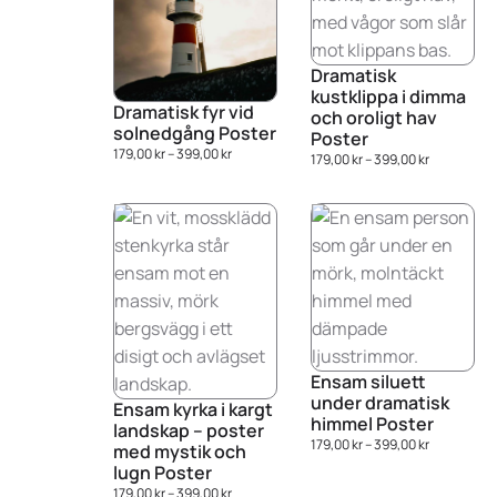
Dramatisk
kustklippa i dimma
Dramatisk fyr vid
och oroligt hav
solnedgång Poster
Poster
179,00
kr
–
399,00
kr
179,00
kr
–
399,00
kr
Ensam siluett
under dramatisk
Ensam kyrka i kargt
himmel Poster
landskap – poster
179,00
kr
–
399,00
kr
med mystik och
lugn Poster
179,00
kr
–
399,00
kr