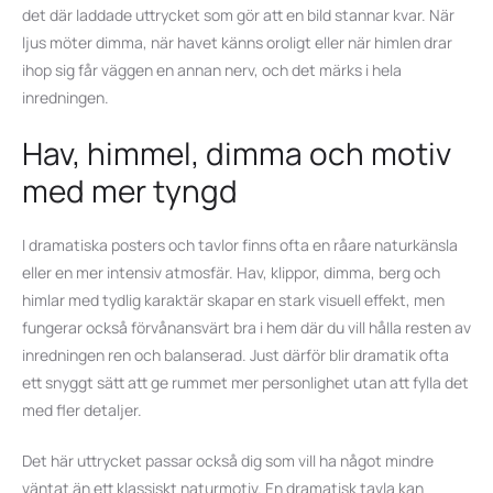
det där laddade uttrycket som gör att en bild stannar kvar. När
ljus möter dimma, när havet känns oroligt eller när himlen drar
ihop sig får väggen en annan nerv, och det märks i hela
inredningen.
Hav, himmel, dimma och motiv
med mer tyngd
I dramatiska posters och tavlor finns ofta en råare naturkänsla
eller en mer intensiv atmosfär. Hav, klippor, dimma, berg och
himlar med tydlig karaktär skapar en stark visuell effekt, men
fungerar också förvånansvärt bra i hem där du vill hålla resten av
inredningen ren och balanserad. Just därför blir dramatik ofta
ett snyggt sätt att ge rummet mer personlighet utan att fylla det
med fler detaljer.
Det här uttrycket passar också dig som vill ha något mindre
väntat än ett klassiskt naturmotiv. En dramatisk tavla kan