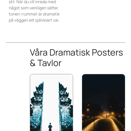
stil. När du vill inreda med
något som verkligen sätter
tonen i rummet är dramatik
på väggen ett självklart val.
Våra Dramatisk Posters
& Tavlor