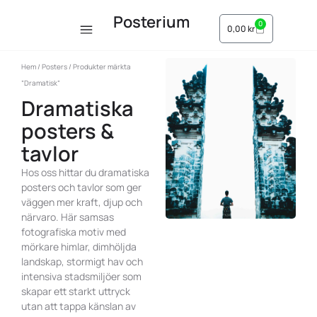
Posterium
0
0,00
kr
Hem
/
Posters
/ Produkter märkta
”Dramatisk”
Dramatiska
posters &
tavlor
Hos oss hittar du dramatiska
posters och tavlor som ger
väggen mer kraft, djup och
närvaro. Här samsas
fotografiska motiv med
mörkare himlar, dimhöljda
landskap, stormigt hav och
intensiva stadsmiljöer som
skapar ett starkt uttryck
utan att tappa känslan av