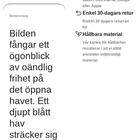
säkert med Klarna, Google
eller Apple
Enkel 30-dagars retur
Beskrivning
Riskfri 30 dagars returrätt
för
Bilden
Hållbara material
fångar ett
Vår kärlek för hållbarhet
resulterar i att vi alltid
ögonblick
använder miljövänligt
material.
av oändlig
frihet på
det öppna
havet. Ett
djupt blått
hav
sträcker sig