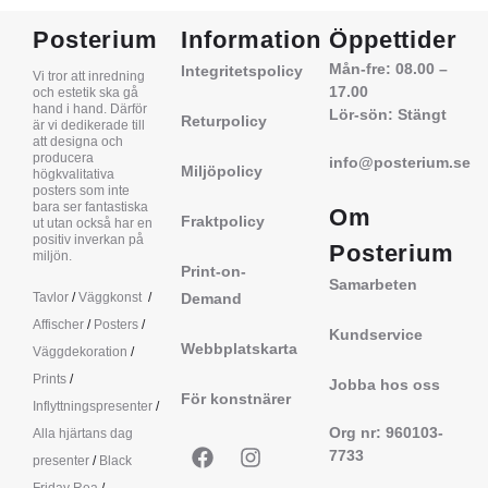
Posterium
Information
Öppettider
Mån-fre: 08.00 –
Integritetspolicy
Vi tror att inredning
17.00
och estetik ska gå
hand i hand. Därför
Lör-sön: Stängt
Returpolicy
är vi dedikerade till
att designa och
producera
info@posterium.se
Miljöpolicy
högkvalitativa
posters som inte
bara ser fantastiska
Om
Fraktpolicy
ut utan också har en
positiv inverkan på
Posterium
miljön.
Print-on-
Samarbeten
Tavlor
/
Väggkonst
/
Demand
Affischer
/
Posters
/
Kundservice
Webbplatskarta
Väggdekoration
/
Prints
/
Jobba hos oss
För konstnärer
Inflyttningspresenter
/
Org nr: 960103-
Alla hjärtans dag
7733
presenter
/
Black