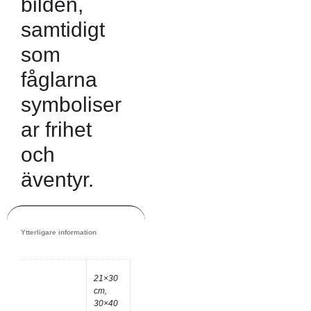
bilden,
samtidigt
som
fåglarna
symboliser
ar frihet
och
äventyr.
Ytterligare information
21×30
cm,
30×40