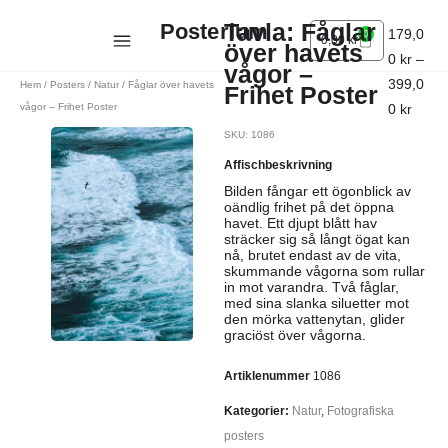
Tavla: Fåglar
Posterium
179,0
0
0,00
kr
över havets
0
kr
–
vågor –
399,0
Hem
/
Posters
/
Natur
/ Fåglar över havets
Frihet Poster
vågor – Frihet Poster
0
kr
SKU: 1086
Affischbeskrivning
Bilden fångar ett ögonblick av
oändlig frihet på det öppna
havet. Ett djupt blått hav
sträcker sig så långt ögat kan
nå, brutet endast av de vita,
skummande vågorna som rullar
in mot varandra. Två fåglar,
med sina slanka siluetter mot
den mörka vattenytan, glider
graciöst över vågorna.
Artiklenummer
1086
Kategorier:
Natur
,
Fotografiska
posters