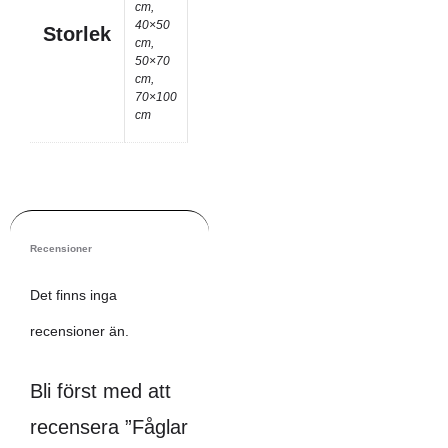
cm,
40×50
Storlek
cm,
50×70
cm,
70×100
cm
Recensioner
Det finns inga
recensioner än.
Bli först med att
recensera ”Fåglar