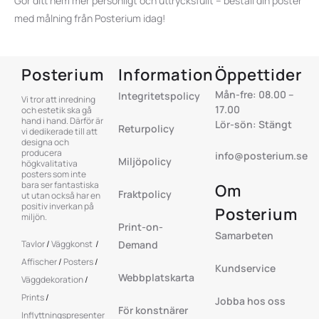
Gör ditt hem mer personligt och uttrycksfullt – beställ din poster
med målning från Posterium idag!
Posterium
Information
Öppettider
Mån-fre: 08.00 –
Integritetspolicy
Vi tror att inredning
17.00
och estetik ska gå
hand i hand. Därför är
Lör-sön: Stängt
Returpolicy
vi dedikerade till att
designa och
producera
info@posterium.se
Miljöpolicy
högkvalitativa
posters som inte
bara ser fantastiska
Om
Fraktpolicy
ut utan också har en
positiv inverkan på
Posterium
miljön.
Print-on-
Samarbeten
Tavlor
/
Väggkonst
/
Demand
Affischer
/
Posters
/
Kundservice
Webbplatskarta
Väggdekoration
/
Prints
/
Jobba hos oss
För konstnärer
Inflyttningspresenter