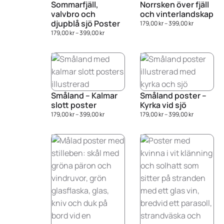
Sommarfjäll,
Norrsken över fjäll
valvbro och
och vinterlandskap
djupblå sjö Poster
179,00
kr
–
399,00
kr
179,00
kr
–
399,00
kr
Småland – Kalmar
Småland poster –
slott poster
Kyrka vid sjö
179,00
kr
–
399,00
kr
179,00
kr
–
399,00
kr