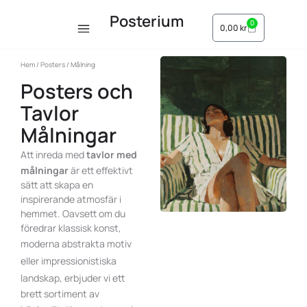
Posterium
0
0,00
kr
Hem
/
Posters
/ Målning
Posters och
Tavlor
Målningar
Att inreda med
tavlor
med
målningar
är ett effektivt
sätt att skapa en
inspirerande atmosfär i
hemmet. Oavsett om du
föredrar klassisk konst,
moderna
abstrakta motiv
eller
impressionistiska
landskap
, erbjuder vi ett
brett sortiment av