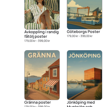
Göteborgs Poster
Avkoppling i randig
fåtölj poster
179,00
kr
–
399,00
kr
179,00
kr
–
399,00
kr
Gränna poster
Jönköping med
Munksjön och
179,00
kr
–
399,00
kr