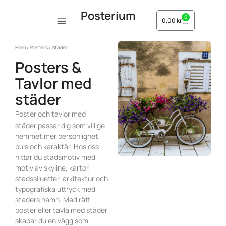
Posterium
0
0,00
kr
Hem
/
Posters
/ Städer
Posters &
Tavlor med
städer
Poster
och
tavlor
med
städer passar dig som vill ge
hemmet mer personlighet,
puls och karaktär. Hos oss
hittar du stadsmotiv med
motiv av skyline, kartor,
stadssiluetter, arkitektur och
typografiska uttryck med
staders namn. Med rätt
poster eller tavla med städer
skapar du en vägg som