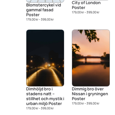
City of London
Blomstercykel vid
Poster
gammal fasad
179,00
kr
–
399,00
kr
Poster
179,00
kr
–
399,00
kr
Dimhöljd bro i
Dimmig bro över
stadens natt –
Nissan i gryningen
stillhet och mystik i
Poster
urban miljö Poster
179,00
kr
–
399,00
kr
179,00
kr
–
399,00
kr