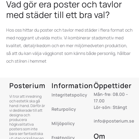
Vad gör era poster och tavlor
med städer till ett bra val?
Hos oss hittar du poster och tavlor med städer i flera format och
med noggrant utvalda motiv. Vi kombinerar stadsmotiv med
kvalitet, detaljrikedom och en mer miljömedveten produktion,
så att du kan välja väggkonst som känns både personlig, hållbar
och stilren i hemmet
Posterium
Information
Öppettider
Mån-fre: 08.00 –
Integritetspolicy
Vi tror att inredning
17.00
och estetik ska gå
hand i hand. Därför är
Lör-sön: Stängt
Returpolicy
vi dedikerade till att
designa och
producera
info@posterium.se
Miljöpolicy
högkvalitativa
posters som inte
bara ser fantastiska
Om
Fraktpolicy
ut utan också har en