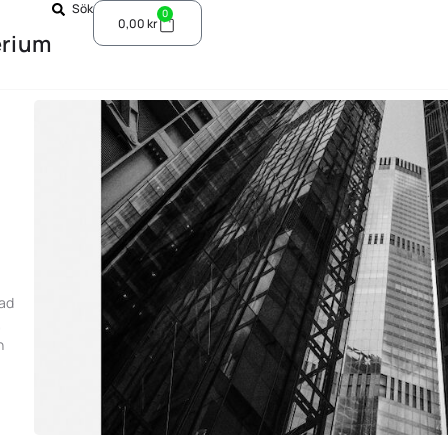
Sök
0
0,00
kr
erium
tad
,
h