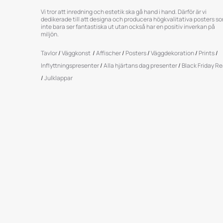
Vi tror att inredning och estetik ska gå hand i hand. Därför är vi
dedikerade till att designa och producera högkvalitativa posters s
inte bara ser fantastiska ut utan också har en positiv inverkan på
miljön.
Tavlor
/
Väggkonst
/
Affischer
/
Posters
/
Väggdekoration
/
Prints
/
Inflyttningspresenter
/
Alla hjärtans dag presenter
/
Black Friday R
/
Julklappar