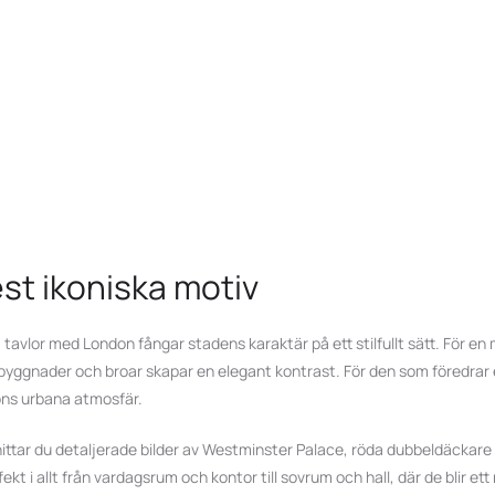
t ikoniska motiv
 tavlor med London fångar stadens karaktär på ett stilfullt sätt. För en
yggnader och broar skapar en elegant kontrast. För den som föredrar en
dons urbana atmosfär.
tar du detaljerade bilder av Westminster Palace, röda dubbeldäckare p
i allt från vardagsrum och kontor till sovrum och hall, där de blir ett 