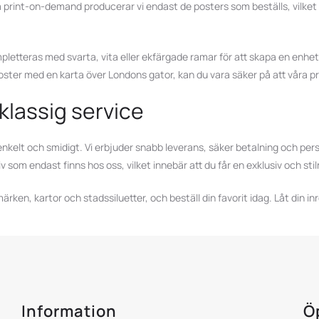
a
print-on-demand
producerar vi endast de posters som beställs, vilket m
letteras med svarta, vita eller ekfärgade ramar för att skapa en enhetli
oster med en karta över Londons gator, kan du vara säker på att våra 
klassig service
elt och smidigt. Vi erbjuder snabb leverans, säker betalning och person
 som endast finns hos oss, vilket innebär att du får en exklusiv och st
ken, kartor och stadssiluetter, och beställ din favorit idag. Låt din in
Information
Ö