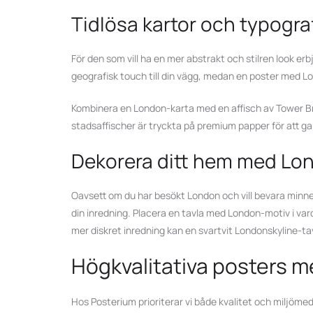
Tidlösa kartor och typogr
För den som vill ha en mer abstrakt och stilren look e
geografisk touch till din vägg, medan en poster med L
Kombinera en London-karta med en affisch av Tower Bri
stadsaffischer är tryckta på premium papper för att ga
Dekorera ditt hem med Lo
Oavsett om du har besökt London och vill bevara minnet 
din inredning. Placera en tavla med London-motiv i vard
mer diskret inredning kan en svartvit Londonskyline-tav
Högkvalitativa posters m
Hos Posterium prioriterar vi både kvalitet och miljömed