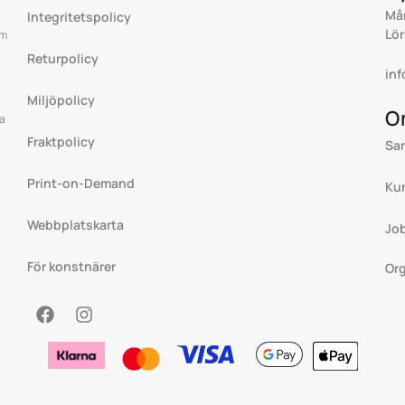
Mån
Integritetspolicy
Lör
om
Returpolicy
in
Miljöpolicy
O
ea
Fraktpolicy
Sa
Print-on-Demand
Ku
Webbplatskarta
Jo
För konstnärer
Org