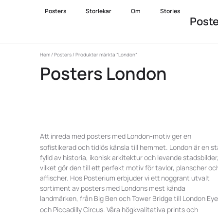
Posters
Storlekar
Om
Stories
Post
Hem
/
Posters
/ Produkter märkta ”London”
Posters London
Att inreda med
posters
med London-motiv ger en
sofistikerad och tidlös känsla till hemmet. London är en s
fylld av historia, ikonisk arkitektur och levande stadsbilder
vilket gör den till ett perfekt motiv för tavlor, planscher oc
affischer. Hos Posterium erbjuder vi ett noggrant utvalt
sortiment av posters med Londons mest kända
landmärken, från Big Ben och Tower Bridge till London Eye
och Piccadilly Circus. Våra högkvalitativa
prints
och