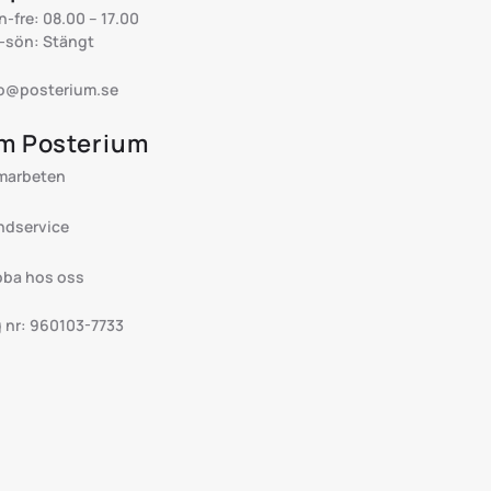
-fre: 08.00 – 17.00
-sön: Stängt
fo@posterium.se
m Posterium
marbeten
ndservice
bba hos oss
 nr: 960103-7733