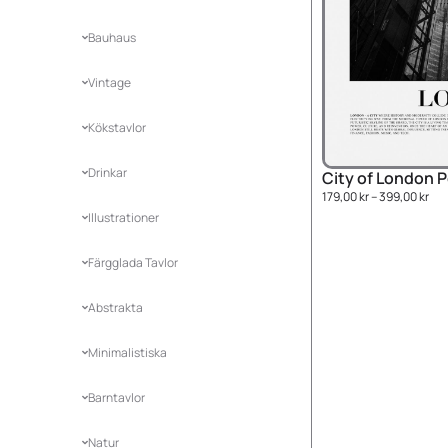
Bauhaus
Vintage
Kökstavlor
Drinkar
City of London 
179,00
kr
–
399,00
kr
Illustrationer
Färgglada Tavlor
Abstrakta
Minimalistiska
Barntavlor
Natur