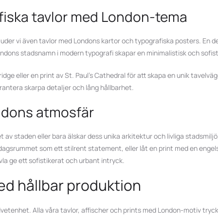
afiska tavlor med London-tema
rbjuder vi även tavlor med Londons kartor och typografiska posters. En 
ondons stadsnamn i modern typografi skapar en minimalistisk och sofist
dge eller en print av St. Paul’s Cathedral för att skapa en unik tavel
rantera skarpa detaljer och lång hållbarhet.
ndons atmosfär
av staden eller bara älskar dess unika arkitektur och livliga stadsmilj
agsrummet som ett stilrent statement, eller låt en print med en engelsk r
la ge ett sofistikerat och urbant intryck.
ed hållbar produktion
vetenhet. Alla våra tavlor, affischer och prints med London-motiv trycks