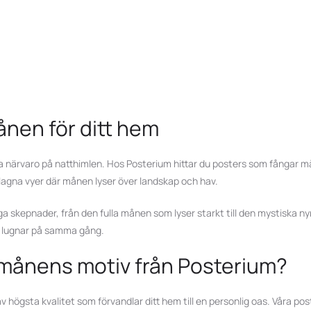
nen för ditt hem
närvaro på natthimlen. Hos Posterium hittar du posters som fångar måne
orslagna vyer där månen lyser över landskap och hav.
a skepnader, från den fulla månen som lyser starkt till den mystiska n
h lugnar på samma gång.
 månens motiv från Posterium?
r av högsta kvalitet som förvandlar ditt hem till en personlig oas. Våra 