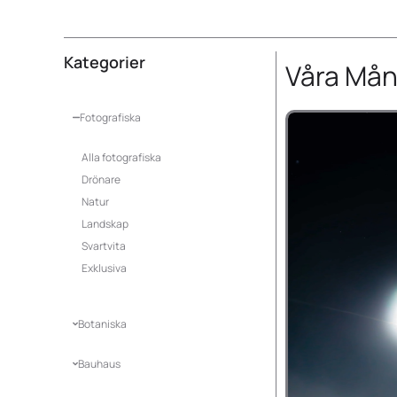
Kategorier
Våra Mån
Fotografiska
Alla fotografiska
Drönare
Natur
Landskap
Svartvita
Exklusiva
Botaniska
Bauhaus