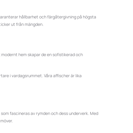
 garanterar hållbarhet och färgåtergivning på högsta
sticker ut från mängden.
tt modernt hem skapar de en sofistikerad och
tare i vardagsrummet. Våra affischer är lika
ilj som fascineras av rymden och dess underverk. Med
amöver.