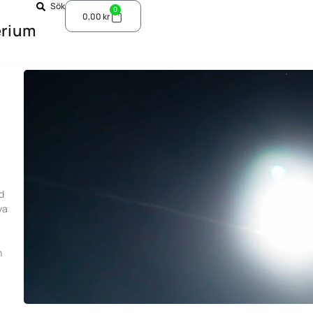
Sök
0
0,00
kr
erium
d
va
h