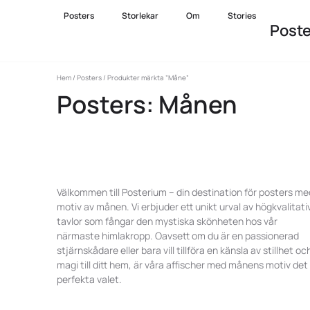
Posters
Storlekar
Om
Stories
Post
Hem
/
Posters
/ Produkter märkta ”Måne”
Posters: Månen
Välkommen till Posterium – din destination för posters me
motiv av månen. Vi erbjuder ett unikt urval av högkvalitati
tavlor som fångar den mystiska skönheten hos vår
närmaste himlakropp. Oavsett om du är en passionerad
stjärnskådare eller bara vill tillföra en känsla av stillhet oc
magi till ditt hem, är våra affischer med månens motiv det
perfekta valet.