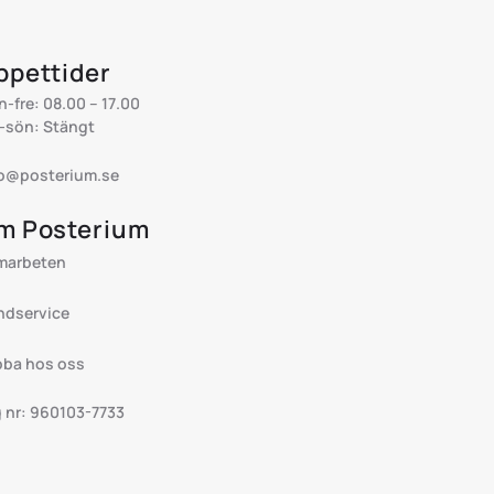
ppettider
-fre: 08.00 – 17.00
-sön: Stängt
fo@posterium.se
m Posterium
marbeten
ndservice
bba hos oss
 nr: 960103-7733