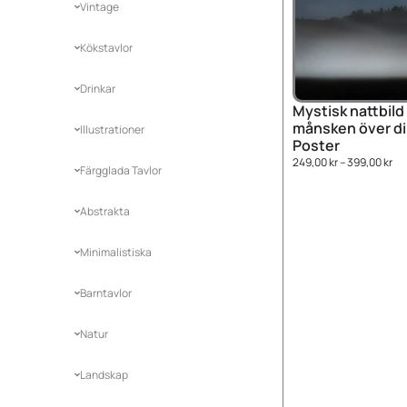
Vintage
Kökstavlor
Drinkar
Mystisk nattbild
månsken över di
Illustrationer
Poster
249,00
kr
–
399,00
kr
Färgglada Tavlor
Abstrakta
Minimalistiska
Barntavlor
Natur
Landskap