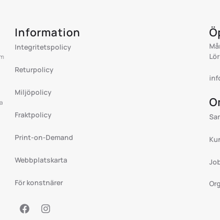
Information
Ö
Mån
Integritetspolicy
Lör
om
Returpolicy
in
Miljöpolicy
O
ea
Fraktpolicy
Sa
Print-on-Demand
Ku
Webbplatskarta
Jo
För konstnärer
Org