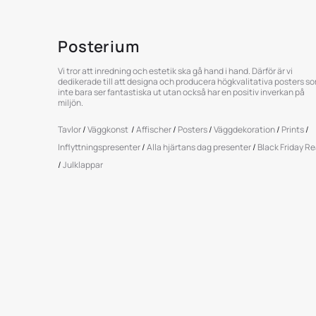
Posterium
Vi tror att inredning och estetik ska gå hand i hand. Därför är vi
dedikerade till att designa och producera högkvalitativa posters s
inte bara ser fantastiska ut utan också har en positiv inverkan på
miljön.
Tavlor
/
Väggkonst
/
Affischer
/
Posters
/
Väggdekoration
/
Prints
/
Inflyttningspresenter
/
Alla hjärtans dag presenter
/
Black Friday R
/
Julklappar