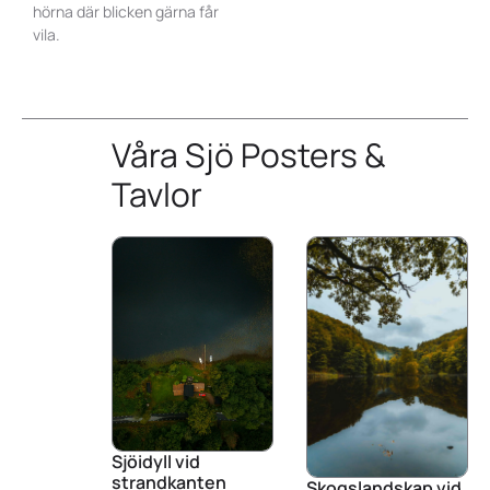
hörna där blicken gärna får
vila.
Våra Sjö Posters &
Tavlor
Sjöidyll vid
strandkanten
Skogslandskap vid