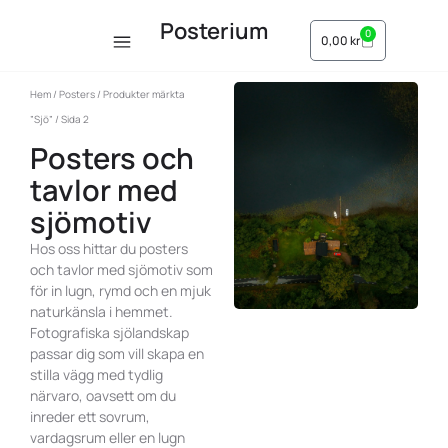
Posterium
0
0,00
kr
Hem
/
Posters
/
Produkter märkta
”Sjö”
/ Sida 2
Posters och
tavlor med
sjömotiv
Hos oss hittar du posters
och tavlor med sjömotiv som
för in lugn, rymd och en mjuk
naturkänsla i hemmet.
Fotografiska sjölandskap
passar dig som vill skapa en
stilla vägg med tydlig
närvaro, oavsett om du
inreder ett sovrum,
vardagsrum eller en lugn