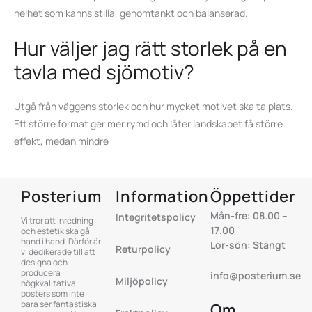
helhet som känns stilla, genomtänkt och balanserad.
Hur väljer jag rätt storlek på en
tavla med sjömotiv?
Utgå från väggens storlek och hur mycket motivet ska ta plats.
Ett större format ger mer rymd och låter landskapet få större
effekt, medan mindre
Posterium
Information
Öppettider
Mån-fre: 08.00 –
Integritetspolicy
Vi tror att inredning
17.00
och estetik ska gå
hand i hand. Därför är
Lör-sön: Stängt
Returpolicy
vi dedikerade till att
designa och
producera
info@posterium.se
Miljöpolicy
högkvalitativa
posters som inte
bara ser fantastiska
Om