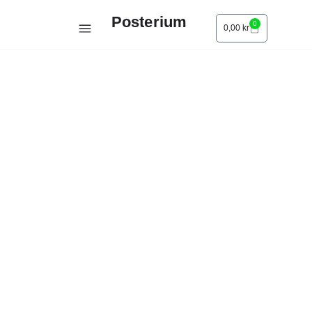
Posterium
0
0,00
kr