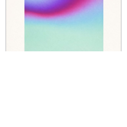
Minimalist abstrakt poster
179,00
kr
–
399,00
kr