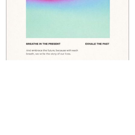
Minimalist abstrakt poster
179,00
kr
–
399,00
kr