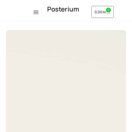
Posterium
0
0,00
kr