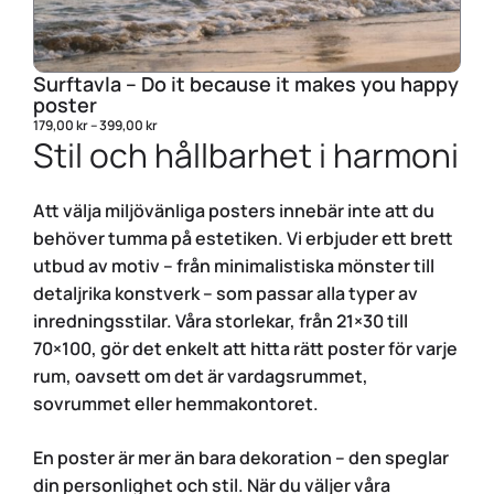
Min
Surftavla – Do it because it makes you happy
poster
179,
179,00
kr
–
399,00
kr
Stil och hållbarhet i harmoni
Att välja miljövänliga posters innebär inte att du
behöver tumma på estetiken. Vi erbjuder ett brett
utbud av motiv – från minimalistiska mönster till
detaljrika konstverk – som passar alla typer av
inredningsstilar. Våra storlekar, från 21×30 till
70×100, gör det enkelt att hitta rätt poster för varje
rum, oavsett om det är vardagsrummet,
sovrummet eller hemmakontoret.
En poster är mer än bara dekoration – den speglar
din personlighet och stil. När du väljer våra