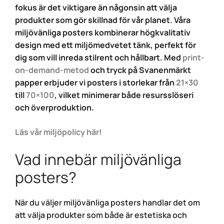
fokus är det viktigare än någonsin att välja
produkter som gör skillnad för vår planet. Våra
miljövänliga posters kombinerar högkvalitativ
design med ett miljömedvetet tänk, perfekt för
dig som vill inreda stilrent och hållbart. Med
print-
on-demand-metod
och tryck på Svanenmärkt
papper erbjuder vi posters i storlekar från
21×30
till
70×100
, vilket minimerar både resursslöseri
och överproduktion.
Läs vår miljöpolicy här!
Vad innebär miljövänliga
posters?
När du väljer miljövänliga posters handlar det om
att välja produkter som både är estetiska och