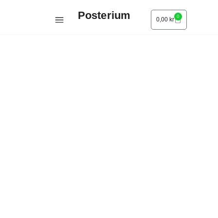
Posterium
0
0,00
kr