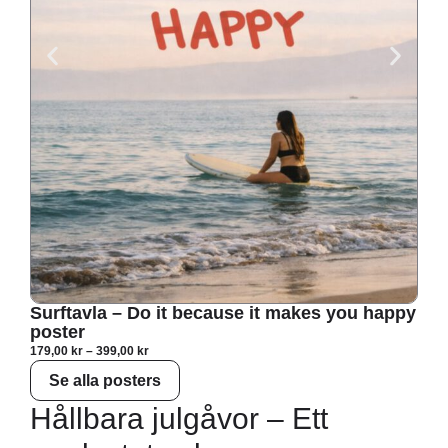
Min
Surftavla – Do it because it makes you happy
poster
179,
179,00
kr
–
399,00
kr
Se alla posters
Hållbara julgåvor – Ett