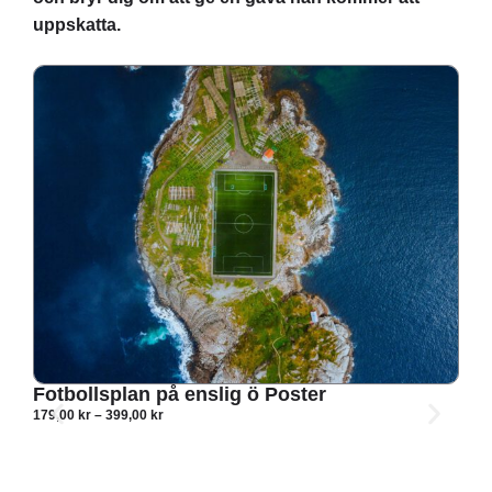
uppskatta.
Fotbollsplan på enslig ö Poster
179,00
kr
–
399,00
kr