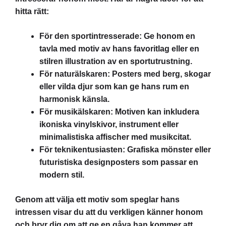
hitta rätt:
För den sportintresserade: Ge honom en
tavla med motiv av hans favoritlag eller en
stilren illustration av en sportutrustning.
För naturälskaren: Posters med berg, skogar
eller vilda djur som kan ge hans rum en
harmonisk känsla.
För musikälskaren: Motiven kan inkludera
ikoniska vinylskivor, instrument eller
minimalistiska affischer med musikcitat.
För teknikentusiasten: Grafiska mönster eller
futuristiska designposters som passar en
modern stil.
Genom att välja ett motiv som speglar hans
intressen visar du att du verkligen känner honom
och bryr dig om att ge en gåva han kommer att