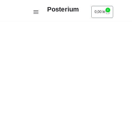
Posterium
0
0,00
kr