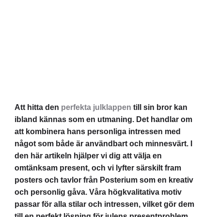
Vad ska man ge sin
bror i julklapp?
Stories
december 5, 2024
Att hitta den
perfekta julklappen
till sin bror kan
ibland kännas som en utmaning. Det handlar om
att kombinera hans personliga intressen med
något som både är användbart och minnesvärt. I
den här artikeln hjälper vi dig att välja en
omtänksam present, och vi lyfter särskilt fram
posters och tavlor från Posterium som en kreativ
och personlig gåva. Våra högkvalitativa motiv
passar för alla stilar och intressen, vilket gör dem
till en perfekt lösning för julens presentproblem.