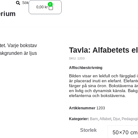
Sök
0
0,00
kr
erium
Tavla: Alfabetets e
SKU: 1203
Affischbeskrivning
Bilden visar en lekfull och färgglad 
är placerad inuti en elefant. Elefant
färger på sina öron. Bokstäverna är
en livlig och dynamisk känsla. Bakg
elefanterna och bokstäverna.
Artiklenummer
1203
Kategorier:
Barn
,
Alfabet
,
Djur
,
Pedagogi
Storlek