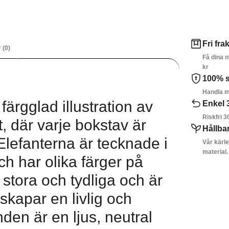
Fri frak
 (0)
Få dina n
kr
100% s
Handla m
 färgglad illustration av
Enkel 
Riskfri 3
, där varje bokstav är
Hållba
 Elefanterna är tecknade i
Vår kärle
material.
ch har olika färger på
stora och tydliga och är
skapar en livlig och
en är en ljus, neutral