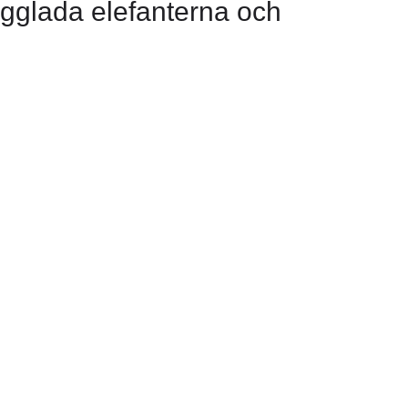
rgglada elefanterna och
BASIC COLLECTION
möter stil: Hitta den perfekta post
våra kollektioner
Se fler posters