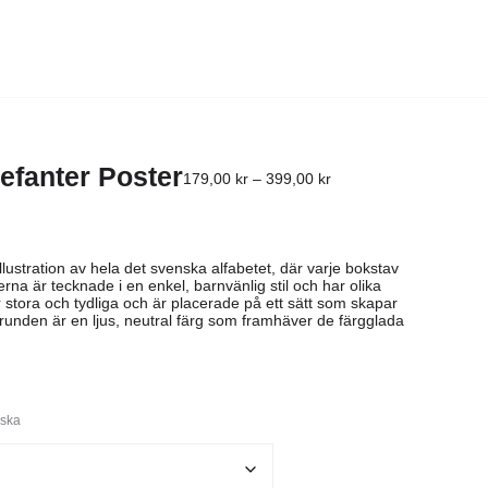
lefanter Poster
179,00
kr
–
399,00
kr
illustration av hela det svenska alfabetet, där varje bokstav
erna är tecknade i en enkel, barnvänlig stil och har olika
 stora och tydliga och är placerade på ett sätt som skapar
runden är en ljus, neutral färg som framhäver de färgglada
ska