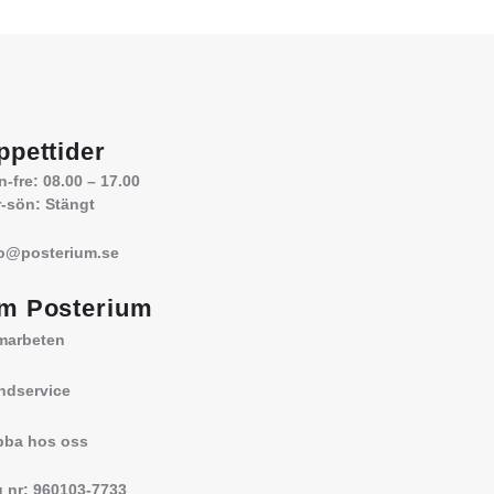
ppettider
-fre: 08.00 – 17.00
-sön: Stängt
fo@posterium.se
m Posterium
marbeten
ndservice
bba hos oss
 nr: 960103-7733