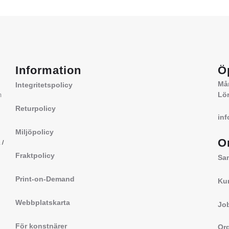
Information
Ö
Mån
Integritetspolicy
Lör
m
Returpolicy
in
Miljöpolicy
O
a
/
Fraktpolicy
Sa
Print-on-Demand
Ku
Webbplatskarta
Jo
För konstnärer
Org