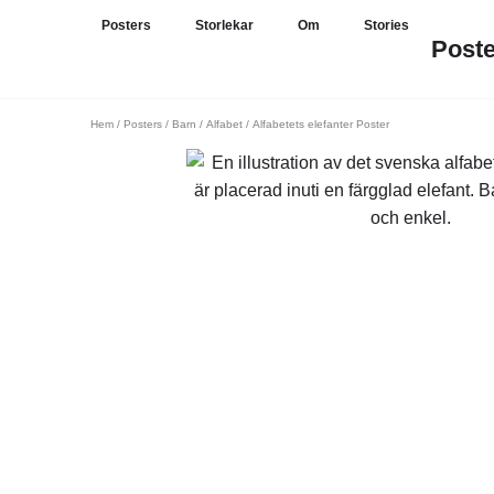
Posters
Storlekar
Om
Stories
Post
Hem
/
Posters
/
Barn
/
Alfabet
/ Alfabetets elefanter Poster