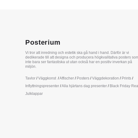
Posterium
Vi tror att inredning och estetik ska gå hand i hand. Därför är vi
dedikerade till att designa och producera högkvalitativa posters so
inte bara ser fantastiska ut utan också har en positiv inverkan på
miljön.
Tavlor
/
Väggkonst
/
Affischer
/
Posters
/
Väggdekoration
/
Prints
/
Inflyttningspresenter
/
Alla hjärtans dag presenter
/
Black Friday Re
Julklappar