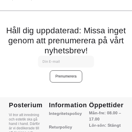
Håll dig uppdaterad: Missa inget
genom att prenumerera på vårt
nyhetsbrev!
Prenumerera
Posterium
Information
Öppettider
Mån-fre: 08.00 –
Integritetspolicy
Vi tror att inredning
17.00
och estetik ska gå
hand i hand. Därför
Lör-sön: Stängt
Returpolicy
är vi dedikerade till