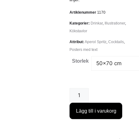
Artiklenummer
1170
Kategorier:
Drinkar
,
Illustrationer
,
Kökstavlor
Attribut:
Aperol Spritz
,
Cocktails
,
Posters med text
Storlek
Lägg till i varukorg