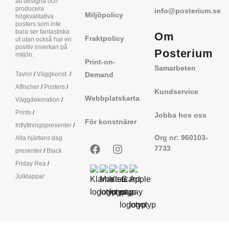
att designa och
producera
info@posterium.se
Miljöpolicy
högkvalitativa
posters som inte
bara ser fantastiska
Om
Fraktpolicy
ut utan också har en
positiv inverkan på
Posterium
miljön.
Print-on-
Samarbeten
Tavlor
/
Väggkonst
/
Demand
Affischer
/
Posters
/
Kundservice
Webbplatskarta
Väggdekoration
/
Prints
/
Jobba hos oss
För konstnärer
Inflyttningspresenter
/
Org nr: 960103-
Alla hjärtans dag
7733
presenter
/
Black
Friday Rea
/
Julklappar