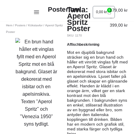
Tavla:
Posterium
179,00
kr
0
0,00
kr
Aperol
–
Spritz
399,00
kr
Hem
/
Posters
/
Kökstavlor
/ Aperol Spritz
Poster
Poster
SKU: 1170
Affischbeskrivning
Mot en djupblå bakgrund
sträcker sig en brun hand och
håller ett vinrött vinglas fyllt med
en Aperol Spritz. Glaset är
dekorerat med stora isbitar och
en apelsinskiva. Ljuset faller på
glaset och skapar en glänsande
effekt. Handen är klädd i en
orange ärm, vilket ger en stark
kontrast mot den blå
bakgrunden. I bakgrunden syns
en enkel, stiliserad illustration
av en byggnad eller bro, som
antyder den italienska
kopplingen till drinken. Bilden
har en modern och grafisk stil,
med starka färger och tydliga
linjer.