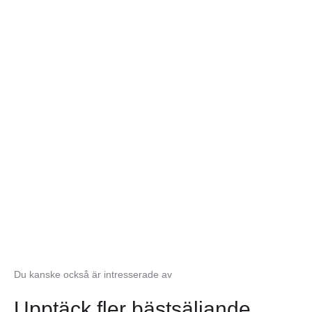
BASIC COLLECTION
Prestanda möter stil: Hitta
den perfekta postern i bland
våra kollektioner
Se fler posters
Du kanske också är intresserade av
Upptäck fler bästsäljande