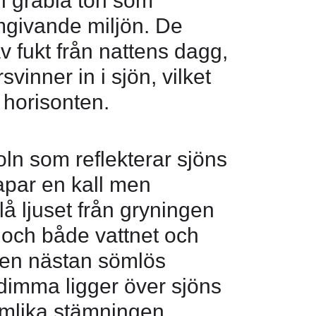
n gråblå ton som
givande miljön. De
v fukt från nattens dagg,
vinner in i sjön, vilket
a horisonten.
oln som reflekterar sjöns
kapar en kall men
å ljuset från gryningen
och både vattnet och
 en nästan sömlös
dimma ligger över sjöns
ömlika stämningen,