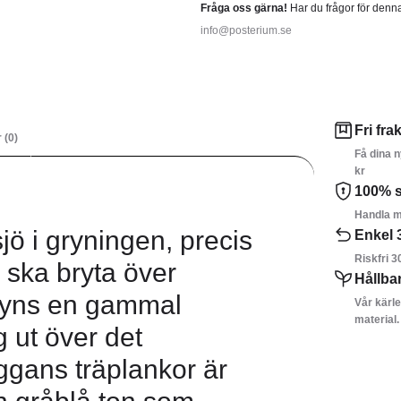
Fråga oss gärna!
Har du frågor för denn
info@posterium.se
Fri frak
 (0)
Få dina n
kr
100% s
Handla m
sjö i gryningen, precis
Enkel 
Riskfri 3
r ska bryta över
Hållba
 syns en gammal
Vår kärle
material.
 ut över det
ggans träplankor är