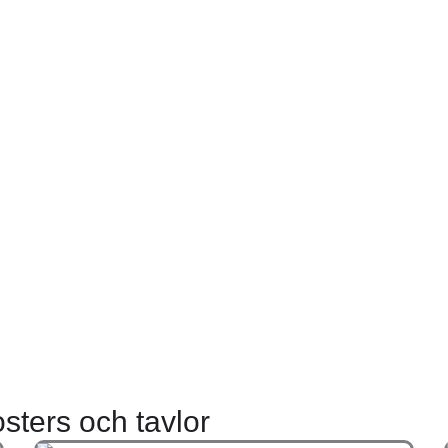
BASIC COLLECTION
möter stil: Hitta den perfekta post
våra kollektioner
Se fler posters
sters och tavlor