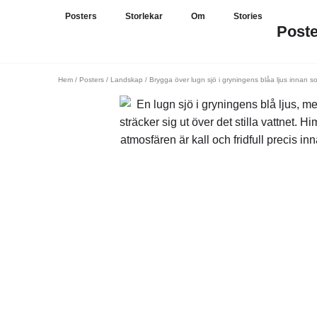
Posters
Storlekar
Om
Stories
Post
Hem
/
Posters
/
Landskap
/ Brygga över lugn sjö i gryningens blåa ljus innan 