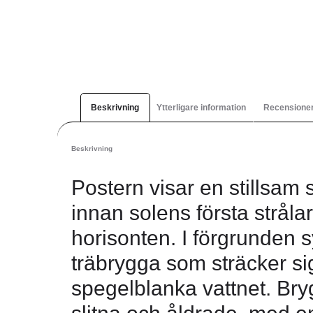
Beskrivning
Ytterligare information
Recensioner
Beskrivning
Postern visar en stillsam 
innan solens första stråla
horisonten. I förgrunden
träbrygga som sträcker sig
spegelblanka vattnet. Bry