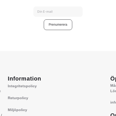
Prenumerera
Information
Ö
Mån
Integritetspolicy
Lör
m
Returpolicy
in
Miljöpolicy
O
a
/