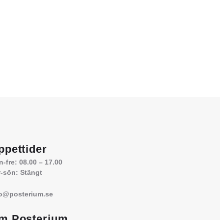
ppettider
-fre: 08.00 – 17.00
-sön: Stängt
fo@posterium.se
m Posterium