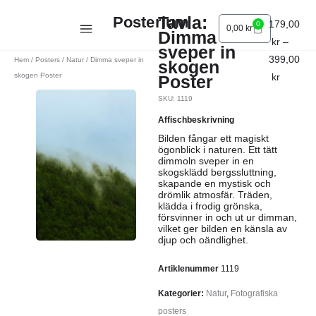
Tavla:
Posterium
179,00
0
0,00
kr
Dimma
kr
–
sveper in
399,00
Hem
/
Posters
/
Natur
/ Dimma sveper in
skogen
skogen Poster
kr
Poster
SKU: 1119
Affischbeskrivning
Bilden fångar ett magiskt
ögonblick i naturen. Ett tätt
dimmoln sveper in en
skogsklädd bergssluttning,
skapande en mystisk och
drömlik atmosfär. Träden,
klädda i frodig grönska,
försvinner in och ut ur dimman,
vilket ger bilden en känsla av
djup och oändlighet.
Artiklenummer
1119
Kategorier:
Natur
,
Fotografiska
posters