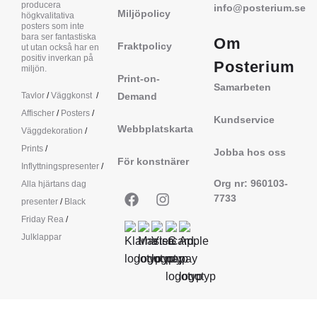
producera
info@posterium.se
Miljöpolicy
högkvalitativa
posters som inte
bara ser fantastiska
Om
Fraktpolicy
ut utan också har en
positiv inverkan på
Posterium
miljön.
Print-on-
Samarbeten
Tavlor
/
Väggkonst
/
Demand
Affischer
/
Posters
/
Kundservice
Webbplatskarta
Väggdekoration
/
Prints
/
Jobba hos oss
För konstnärer
Inflyttningspresenter
/
Org nr: 960103-
Alla hjärtans dag
7733
presenter
/
Black
Friday Rea
/
Julklappar