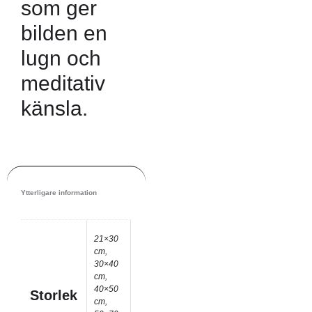
som ger
bilden en
lugn och
meditativ
känsla.
Ytterligare information
21×30
cm,
30×40
cm,
40×50
Storlek
cm,