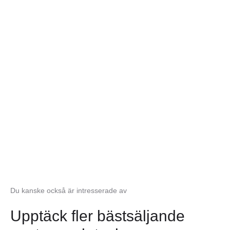
BASIC COLLECTION
Prestanda möter stil: Hitta
den perfekta postern i bland
våra kollektioner
Se fler posters
Du kanske också är intresserade av
Upptäck fler bästsäljande