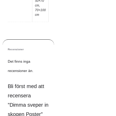
50×70
cm,
70×100
cm
Recensioner
Det finns inga
recensioner än.
Bli först med att
recensera
”Dimma sveper in
skogen Poster”