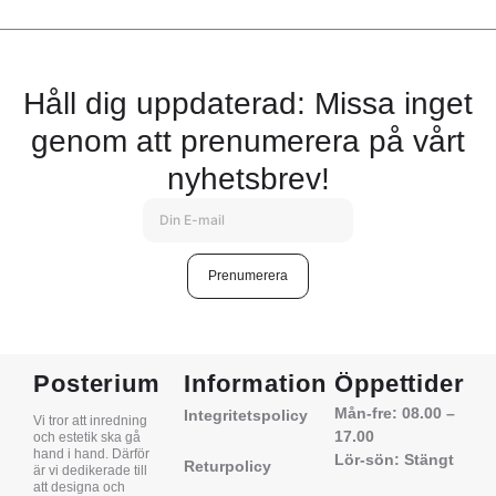
Håll dig uppdaterad: Missa inget
genom att prenumerera på vårt
nyhetsbrev!
Prenumerera
Posterium
Information
Öppettider
Mån-fre: 08.00 –
Integritetspolicy
Vi tror att inredning
17.00
och estetik ska gå
hand i hand. Därför
Lör-sön: Stängt
Returpolicy
är vi dedikerade till
att designa och