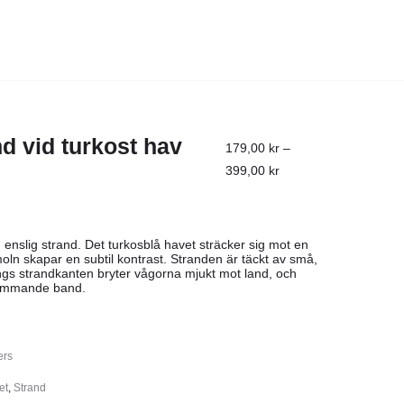
d vid turkost hav
179,00
kr
–
399,00
kr
 enslig strand. Det turkosblå havet sträcker sig mot en
oln skapar en subtil kontrast. Stranden är täckt av små,
Längs strandkanten bryter vågorna mjukt mot land, och
kummande band.
ers
et
,
Strand