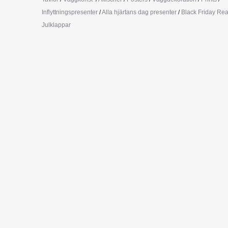
Inflyttningspresenter
/
Alla hjärtans dag presenter
/
Black Friday Re
Julklappar