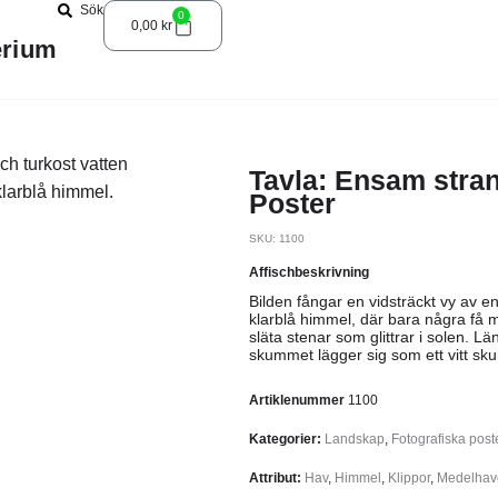
Sök
0
0,00
kr
erium
Tavla: Ensam stran
Poster
SKU: 1100
Affischbeskrivning
Bilden fångar en vidsträckt vy av en
klarblå himmel, där bara några få m
släta stenar som glittrar i solen. 
skummet lägger sig som ett vitt s
Artiklenummer
1100
Kategorier:
Landskap
,
Fotografiska post
Attribut:
Hav
,
Himmel
,
Klippor
,
Medelhav