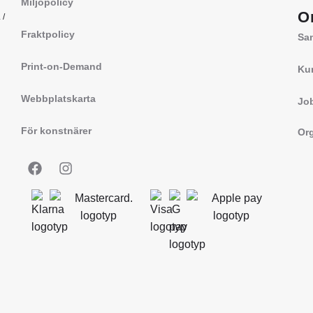
Miljöpolicy
O
a
/
Fraktpolicy
Sa
Print-on-Demand
Ku
Webbplatskarta
Jo
För konstnärer
Org