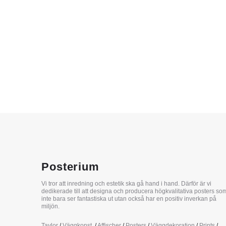
Posterium
Vi tror att inredning och estetik ska gå hand i hand. Därför är vi
dedikerade till att designa och producera högkvalitativa posters so
inte bara ser fantastiska ut utan också har en positiv inverkan på
miljön.
Tavlor
/
Väggkonst
/
Affischer
/
Posters
/
Väggdekoration
/
Prints
/