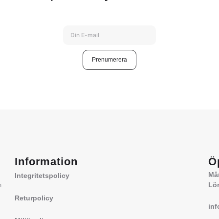
Prenumerera
Information
Ö
Mån
Integritetspolicy
Lör
m
Returpolicy
in