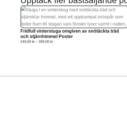
Upptäck fler bästsäljande po
Fridfull vinterstuga omgiven av snötäckta träd
och stjärnhimmel Poster
249,00
kr
–
399,00
kr