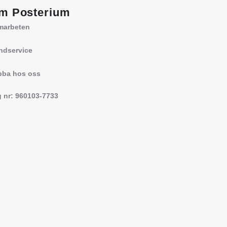
m Posterium
marbeten
ndservice
bba hos oss
 nr: 960103-7733