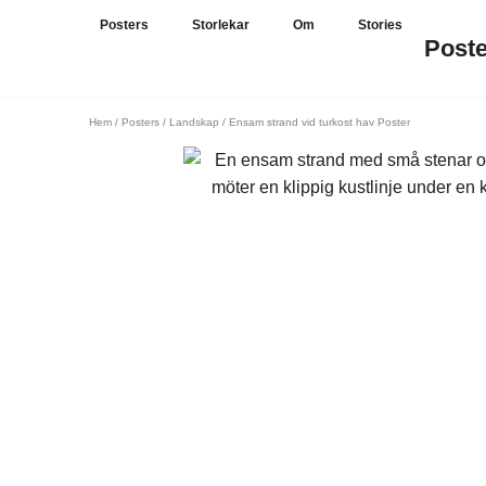
Posters
Storlekar
Om
Stories
Post
Hem
/
Posters
/
Landskap
/ Ensam strand vid turkost hav Poster