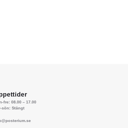
ppettider
-fre: 08.00 – 17.00
-sön: Stängt
fo@posterium.se