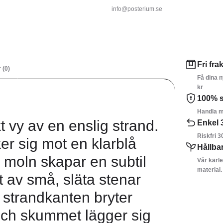
info@posterium.se
Fri frak
 (0)
Få dina n
kr
100% s
Handla m
t vy av en enslig strand.
Enkel 
Riskfri 3
er sig mot en klarblå
Hållba
 moln skapar en subtil
Vår kärle
material.
t av små, släta stenar
s strandkanten bryter
och skummet lägger sig