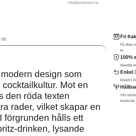
info@posterium.se
Fri frak
 (0)
Få dina n
kr
100% s
Handla m
ch modern design som
Enkel 
Riskfri 3
cocktailkultur. Mot en
Hållba
s den röda texten
Vår kärle
material.
a rader, vilket skapar en
 I förgrunden hålls ett
ritz-drinken, lysande