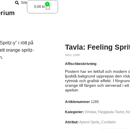
Sök
0
0,00
kr
erium
Tavla: Feeling Spri
SKU: 1285
Affischbeskrivning
Postern har en lekfull och modern 
ljusblå bakgrund upprepas den röda
rytmisk och grafisk effekt. I förgru
orange till färgen och serverad i et
apelsin.
Artiklenummer
1285
Kategorier:
Drinkar
,
Färgglada Tavlor
,
Kö
Attribut:
Aperol Spritz
,
Cocktails