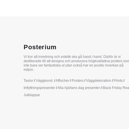
Posterium
Vi tror att inredning och estetik ska gå hand i hand. Därför är vi
dedikerade till att designa och producera högkvalitativa posters so
inte bara ser fantastiska ut utan också har en positiv inverkan på
miljön.
Tavlor
/
Väggkonst
/
Affischer
/
Posters
/
Väggdekoration
/
Prints
/
Inflyttningspresenter
/
Alla hjärtans dag presenter
/
Black Friday Re
Julklappar