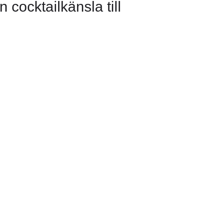
cocktailkänsla till
BASIC COLLECTION
möter stil: Hitta den perfekta post
våra kollektioner
Se fler posters