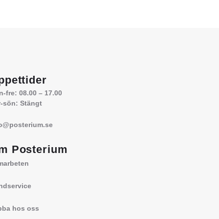
ppettider
-fre: 08.00 – 17.00
-sön: Stängt
fo@posterium.se
m Posterium
marbeten
ndservice
bba hos oss