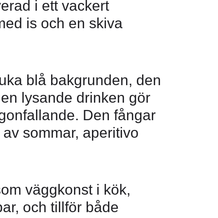
erad i ett vackert
med is och en skiva
uka blå bakgrunden, den
den lysande drinken gör
iögonfallande. Den fångar
av sommar, aperitivo
som väggkonst i kök,
, och tillför både