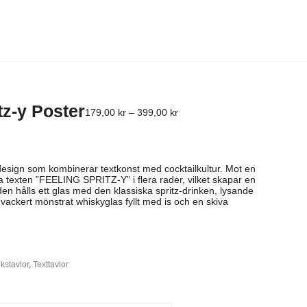
tz-y Poster
179,00
kr
–
399,00
kr
design som kombinerar textkonst med cocktailkultur. Mot en
 texten ”FEELING SPRITZ-Y” i flera rader, vilket skapar en
nden hålls ett glas med den klassiska spritz-drinken, lysande
t vackert mönstrat whiskyglas fyllt med is och en skiva
kstavlor
,
Texttavlor