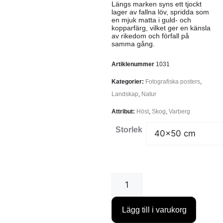
Längs marken syns ett tjockt
lager av fallna löv, spridda som
en mjuk matta i guld- och
kopparfärg, vilket ger en känsla
av rikedom och förfall på
samma gång.
Artiklenummer
1031
Kategorier:
Fotografiska posters
,
Landskap
,
Natur
Attribut:
Höst
,
Skog
,
Varberg
Storlek
Lägg till i varukorg