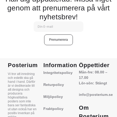
genom att prenumerera på vårt
nyhetsbrev!
Prenumerera
Posterium
Information
Öppettider
Mån-fre: 08.00 –
Integritetspolicy
Vi tror att inredning
17.00
och estetik ska gå
hand i hand. Därför
Lör-sön: Stängt
Returpolicy
är vi dedikerade till
att designa och
producera
info@posterium.se
Miljöpolicy
högkvalitativa
posters som inte
bara ser fantastiska
Om
Fraktpolicy
ut utan också har en
positiv inverkan på
Posterium