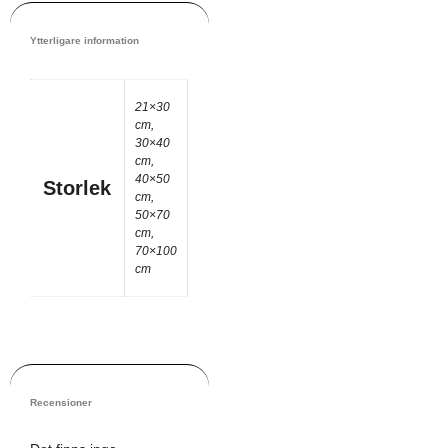
Ytterligare information
21×30
cm,
30×40
cm,
40×50
Storlek
cm,
50×70
cm,
70×100
cm
Recensioner