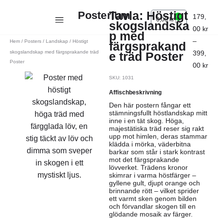
Tavla: Höstigt
Posterium
179,
0
0,00
kr
skogslandska
00
kr
p med
–
Hem
/
Posters
/
Landskap
/ Höstigt
färgsprakand
skogslandskap med färgsprakande träd
399,
e träd Poster
Poster
00
kr
SKU: 1031
Affischbeskrivning
Den här postern fångar ett
stämningsfullt höstlandskap mitt
inne i en tät skog. Höga,
majestätiska träd reser sig rakt
upp mot himlen, deras stammar
klädda i mörka, väderbitna
barkar som står i stark kontrast
mot det färgsprakande
lövverket. Trädens kronor
skimrar i varma höstfärger –
gyllene gult, djupt orange och
brinnande rött – vilket sprider
ett varmt sken genom bilden
och förvandlar skogen till en
glödande mosaik av färger.