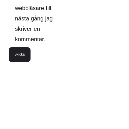
webbläsare till
nästa gång jag
skriver en
kommentar.
BASIC COLLECTION
Prestanda möter stil: Hitta