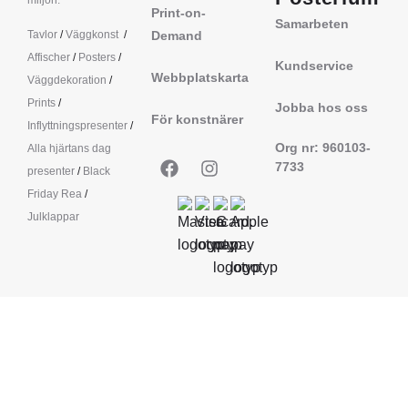
miljön.
Print-on-
Samarbeten
Tavlor
/
Väggkonst
/
Demand
Affischer
/
Posters
/
Kundservice
Webbplatskarta
Väggdekoration
/
Prints
/
Jobba hos oss
För konstnärer
Inflyttningspresenter
/
Org nr: 960103-
Alla hjärtans dag
7733
presenter
/
Black
Friday Rea
/
Julklappar