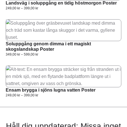
Landsväg i soluppgång en tidig höstmorgon Poster
249,00
kr
–
399,00
kr
Soluppgång genom dimma i ett magiskt
skogslandskap Poster
349,00
kr
–
599,00
kr
Ensam brygga i sjöns lugna vatten Poster
249,00
kr
–
399,00
kr
Håll dig uppdaterad: Missa inget