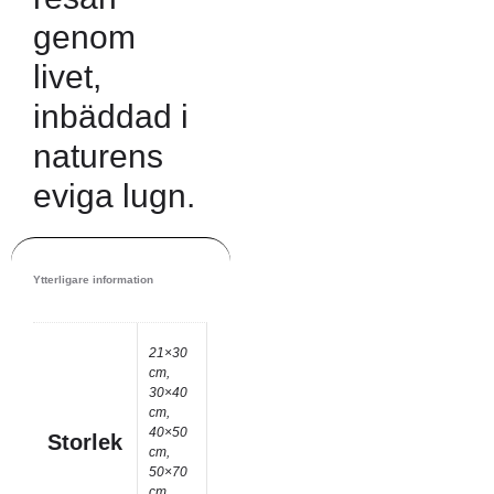
genom
livet,
inbäddad i
naturens
eviga lugn.
Ytterligare information
21×30
cm,
30×40
cm,
40×50
Storlek
cm,
50×70
cm,