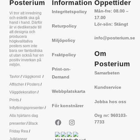
Posterium
Information
Öppettider
Mån-fre: 08.00 –
Integritetspolicy
Vi tror att inredning
17.00
och estetik ska gå
hand i hand. Därför
Lör-sön: Stängt
Returpolicy
är vi dedikerade till
att designa och
producera
info@posterium.se
Miljöpolicy
högkvalitativa
posters som inte
bara ser fantastiska
Om
Fraktpolicy
ut utan också har en
positiv inverkan på
Posterium
miljön.
Print-on-
Samarbeten
Tavlor
/
Väggkonst
/
Demand
Affischer
/
Posters
/
Kundservice
Webbplatskarta
Väggdekoration
/
Prints
/
Jobba hos oss
För konstnärer
Inflyttningspresenter
/
Org nr: 960103-
Alla hjärtans dag
7733
presenter
/
Black
Friday Rea
/
Julklappar