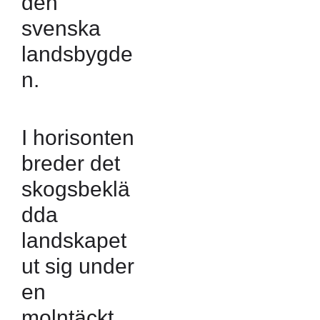
den
svenska
landsbygde
n.
I horisonten
breder det
skogsbeklä
dda
landskapet
ut sig under
en
molntäckt