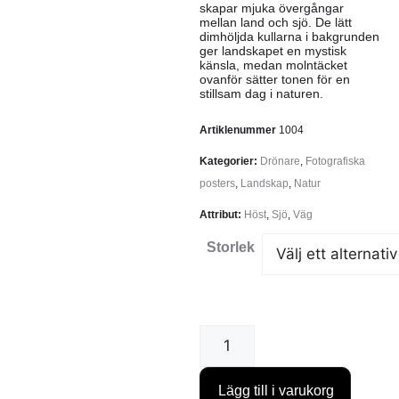
skapar mjuka övergångar
mellan land och sjö. De lätt
dimhöljda kullarna i bakgrunden
ger landskapet en mystisk
känsla, medan molntäcket
ovanför sätter tonen för en
stillsam dag i naturen.
Artiklenummer
1004
Kategorier:
Drönare
,
Fotografiska
posters
,
Landskap
,
Natur
Attribut:
Höst
,
Sjö
,
Väg
Storlek
Lägg till i varukorg