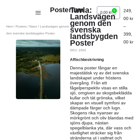
Tavla:
Posterium
249,
0
0,00
kr
Landsvägen
00
kr
genom den
–
Hem
/
Posters
/
Natur
/ Landsvägen genom
svenska
den svenska landsbygden Poster
399,
landsbygden
Poster
00
kr
SKU: 1004
Affischbeskrivning
Denna poster fångar en
majestätisk vy av det svenska
landskapet under höstens
övergång. Från ett
fågelperspektiv visas en stilla
sjö, omgiven av skogsbeklädda
kullar och tät grönska, vilket
skapar en visuell symfoni av
dämpade färger och lugn.
Skogens rika nyanser av
mörkgrönt och oliv blandas med
sjöns djupa, nästan
spegelblanka yta, där vass och
växtlighet sträcker sig från
stränderna ut i vattnet och